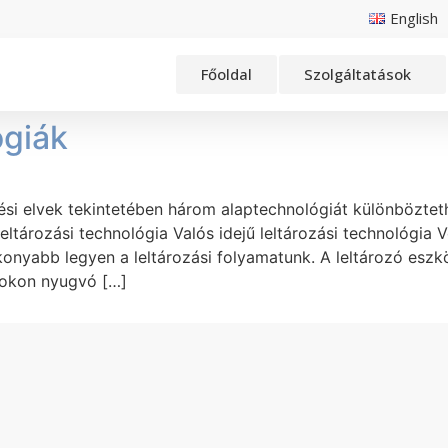
English
Főoldal
Szolgáltatások
ógiák
ési elvek tekintetében három alaptechnológiát különböztet
eltározási technológia Valós idejű leltározási technológia
ékonyabb legyen a leltározási folyamatunk. A leltározó esz
pokon nyugvó […]