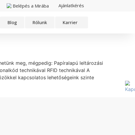
Ajánlatkérés
Belépés a Mirába
Blog
Rólunk
Karrier
hetünk meg, mégpedig: Papíralapú leltározási
 Vonalkód technikával RFID technikával A
közökkel kapcsolatos lehetőségeink szinte