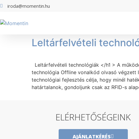
iroda@momentin.hu
Leltárfelvételi technol
Leltárfelvételi technológiák </h1 > A működ
technológia Offline vonalkód olvasó végzett l
technológiai fejlesztés célja, hogy minél hat
határtalanok, gondoljunk csak az RFID-s ala
ELÉRHETŐSÉGEINK
AJÁNLATKÉRÉS