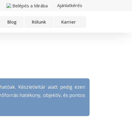
Ajánlatkérés
Belépés a Mirába
Blog
Rólunk
Karrier
atóak. Készletleltár alatt pedig ezen
erőforrás hatékony, objektív, és pontos