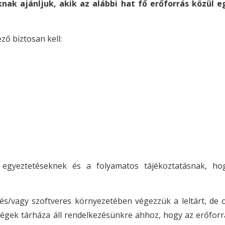
nak ajánljuk, akik az alábbi hat fő erőforrás közül 
ző biztosan kell:
egyeztetéseknek és a folyamatos tájékoztatásnak, hog
s/vagy szoftveres környezetében végezzük a leltárt, de o
őségek tárháza áll rendelkezésünkre ahhoz, hogy az erőforr