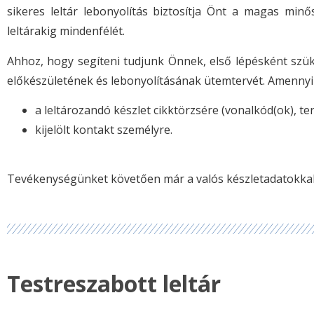
sikeres leltár lebonyolítás biztosítja Önt a magas minő
leltárakig mindenfélét.
Ahhoz, hogy segíteni tudjunk Önnek, első lépésként szüks
előkészületének és lebonyolításának ütemtervét. Amenny
a leltározandó készlet cikktörzsére (vonalkód(ok), te
kijelölt kontakt személyre.
Tevékenységünket követően már a valós készletadatokkal f
Testreszabott leltár