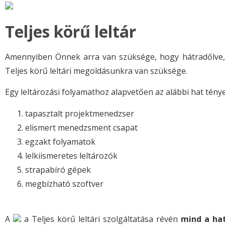
Teljes körű leltár
Amennyiben Önnek arra van szüksége, hogy hátradőlve, a
Teljes körű leltári megoldásunkra van szüksége.
Egy leltározási folyamathoz alapvetően az alábbi hat ténye
tapasztalt projektmenedzser
elismert menedzsment csapat
egzakt folyamatok
lelkiismeretes leltározók
strapabíró gépek
megbízható szoftver
A
a Teljes körű leltári szolgáltatása révén
mind a hat