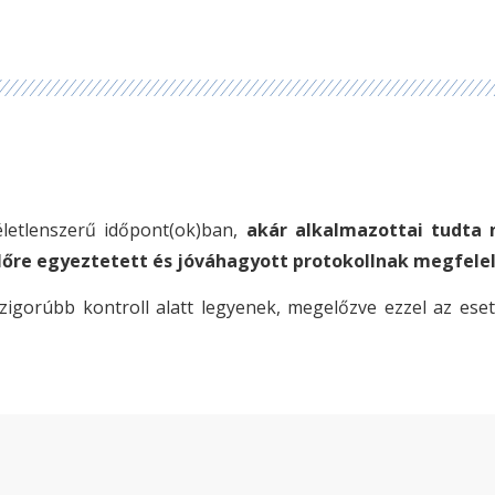
letlenszerű időpont(ok)ban,
akár alkalmazottai tudta 
előre egyeztetett és jóváhagyott protokollnak megfele
szigorúbb kontroll alatt legyenek, megelőzve ezzel az eset