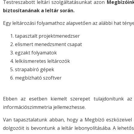
Testreszabott leltári szolgáltatásunkat azon
Megbízóink
biztosítanának a leltár során.
Egy leltározási folyamathoz alapvetően az alábbi hat ténye
tapasztalt projektmenedzser
elismert menedzsment csapat
egzakt folyamatok
lelkiismeretes leltározók
strapabíró gépek
megbízható szoftver
Ebben az esetben kiemelt szerepet tulajdonítunk az 
információszimmetria jellemezhesse.
Van tapasztalatunk abban, hogy a Megbízó eszközeivel é
dolgozóit is bevontunk a leltár lebonyolításába. A lehet