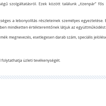
ségű szolgáltatásról. Ezek között találunk „tizenpár” fő
éges a lebonyolítás részleteinek személyes egyeztetése. E
iben mindketten értékteremtőnek látjuk az együttműködést
rmék megnevezés, esetlegesen darab szám, speciális jelölése
olytathatja üzleti tevékenységét.