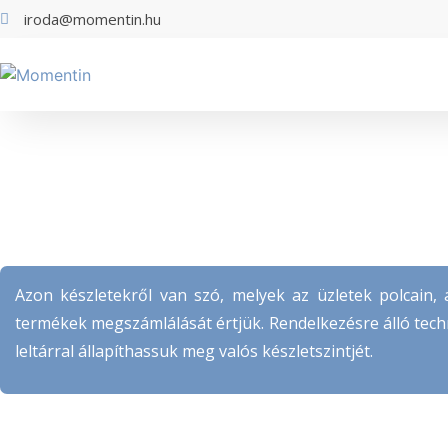
iroda@momentin.hu
Azon készletekről van szó, melyek az üzletek polcain, 
termékek megszámlálását értjük. Rendelkezésre álló techn
leltárral állapíthassuk meg valós készletszintjét.