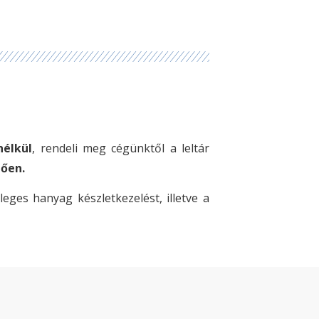
nélkül
, rendeli meg cégünktől a leltár
lően.
leges hanyag készletkezelést, illetve a