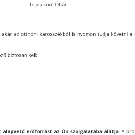
kár az otthoni karosszékből is nyomon tudja követni a c
ző biztosan kell:
 alapvető erőforrást az Ön szolgálatába állítja
. A pr