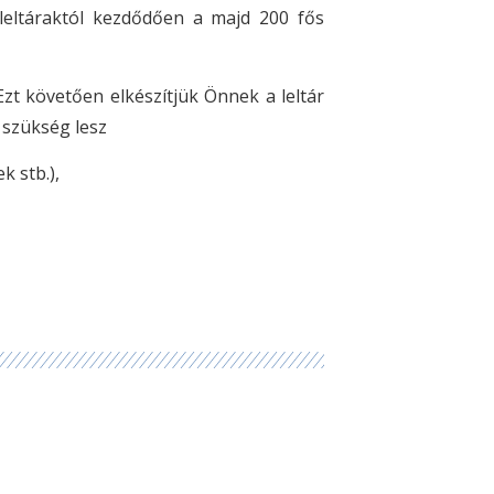
s leltáraktól kezdődően a majd 200 fős
zt követően elkészítjük Önnek a leltár
 szükség lesz
k stb.),