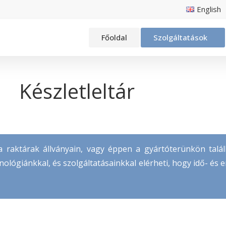
English
Főoldal
Szolgáltatások
Készletleltár
a raktárak állványain, vagy éppen a gyártóterünkön találh
ológiánkkal, és szolgáltatásainkkal elérheti, hogy idő- és 