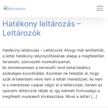
Hatékony leltározás –
Leltározók
Hatékony leltározás – Leltározók Ahogy már említettük,
a leltár hatékony lebonyolításának alapja a megfelelően
tervezett, szervezett munkafolyamat,
és természetesen a tervezett rend betartásához
szükséges koordinálás. Azonban ne feledjük el, hogy
szűk értelemben véve nem a leltári menedzser, és nem
is a menedzser csapat végzi el a leltározást, hanem az
operatív leltározók látják el, így kiemelt fontosságú a
megfelelő munkaerő kiválasztása. Mivel a leltári […]