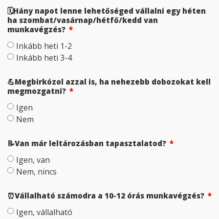
🗓️Hány napot lenne lehetőséged vállalni egy héten
ha szombat/vasárnap/hétfő/kedd van
munkavégzés?
Inkább heti 1-2
Inkább heti 3-4
💪Megbirkózol azzal is, ha nehezebb dobozokat kell
megmozgatni?
Igen
Nem
📝Van már leltározásban tapasztalatod?
Igen, van
Nem, nincs
⏰Vállalható számodra a 10-12 órás munkavégzés?
Igen, vállalható