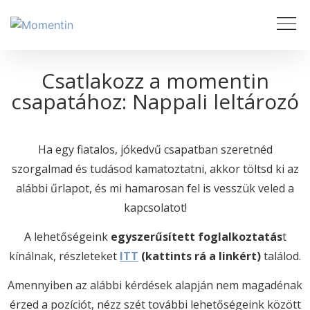
Csatlakozz a momentin
csapatához: Nappali leltározó
Ha egy fiatalos, jókedvű csapatban szeretnéd
szorgalmad és tudásod kamatoztatni, akkor töltsd ki az
alábbi űrlapot, és mi hamarosan fel is vesszük veled a
kapcsolatot!
A lehetőségeink
egyszerűsített foglalkoztatás
t
kínálnak, részleteket
ITT
(kattints rá a linkért)
találod.
Amennyiben az alábbi kérdések alapján nem magadénak
érzed a pozíciót, nézz szét további lehetőségeink között