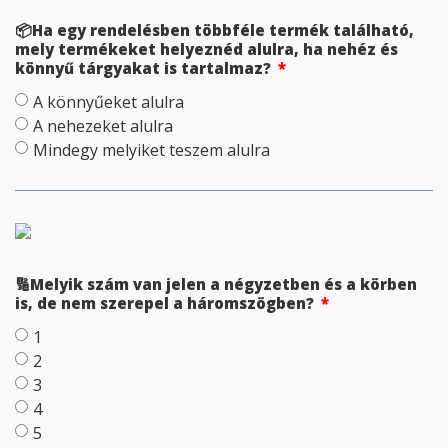
📦Ha egy rendelésben többféle termék található,
mely termékeket helyeznéd alulra, ha nehéz és
könnyű tárgyakat is tartalmaz?
A könnyűeket alulra
A nehezeket alulra
Mindegy melyiket teszem alulra
🔢Melyik szám van jelen a négyzetben és a körben
is, de nem szerepel a háromszögben?
1
2
3
4
5