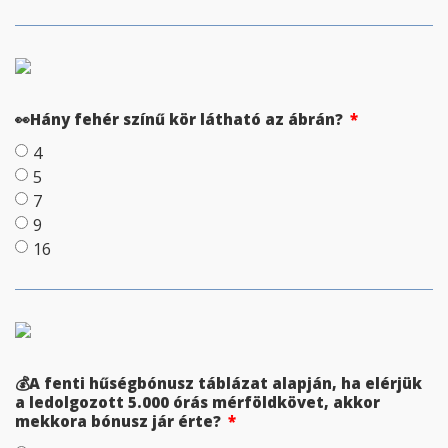
👀Hány fehér színű kör látható az ábrán?
4
5
7
9
16
💰A fenti hűségbónusz táblázat alapján, ha elérjük
a ledolgozott 5.000 órás mérföldkövet, akkor
mekkora bónusz jár érte?