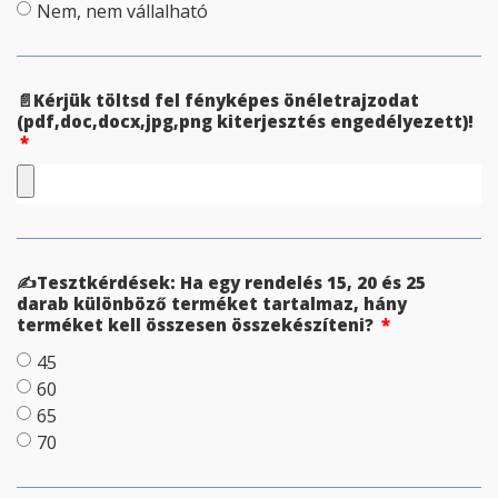
Nem, nem vállalható
📄Kérjük töltsd fel fényképes önéletrajzodat
(pdf,doc,docx,jpg,png kiterjesztés engedélyezett)!
✍Tesztkérdések: Ha egy rendelés 15, 20 és 25
darab különböző terméket tartalmaz, hány
terméket kell összesen összekészíteni?
45
60
65
70