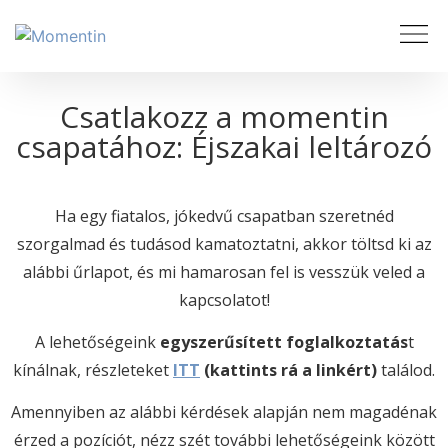
Csatlakozz a momentin
csapatához: Éjszakai leltározó
Ha egy fiatalos, jókedvű csapatban szeretnéd
szorgalmad és tudásod kamatoztatni, akkor töltsd ki az
alábbi űrlapot, és mi hamarosan fel is vesszük veled a
kapcsolatot!
A lehetőségeink
egyszerűsített foglalkoztatás
t
kínálnak, részleteket
ITT
(kattints rá a linkért)
találod.
Amennyiben az alábbi kérdések alapján nem magadénak
érzed a pozíciót, nézz szét további lehetőségeink között