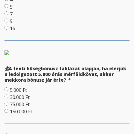
5
7
9
16
💰A fenti hűségbónusz táblázat alapján, ha elérjük
a ledolgozott 5.000 órás mérföldkövet, akkor
mekkora bónusz jár érte?
5.000 Ft
30.000 Ft
75.000 Ft
150.000 Ft