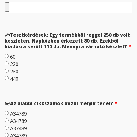
✍Tesztkérdések: Egy termékből reggel 250 db volt
készleten. Napközben érkezett 80 db. Ezekből
kiadásra került 110 db. Mennyi a várható készlet?
60
220
280
440
👓Az alábbi cikkszámok közül melyik tér el?
A34789
A34789
A37489
A34789