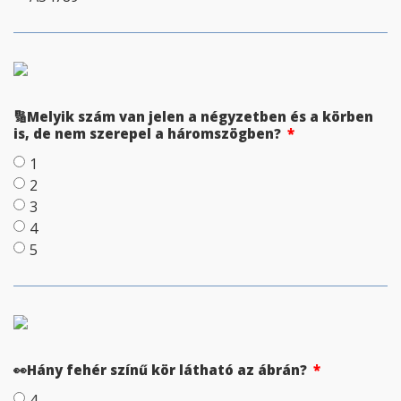
🔢Melyik szám van jelen a négyzetben és a körben
is, de nem szerepel a háromszögben?
1
2
3
4
5
👀Hány fehér színű kör látható az ábrán?
4