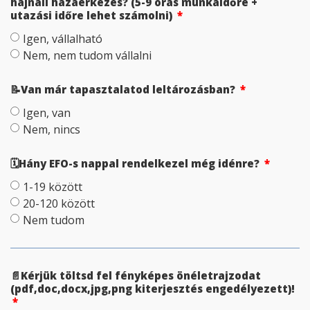
hajnali hazaérkezés? (5-9 órás munkaidőre +
utazási időre lehet számolni)
Igen, vállalható
Nem, nem tudom vállalni
📝Van már tapasztalatod leltározásban?
Igen, van
Nem, nincs
🗓Hány EFO-s nappal rendelkezel még idénre?
1-19 között
20-120 között
Nem tudom
📄Kérjük töltsd fel fényképes önéletrajzodat
(pdf,doc,docx,jpg,png kiterjesztés engedélyezett)!