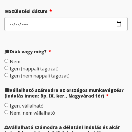
📅Születési dátum
🎓Diák vagy még?
Nem
Igen (nappali tagozat)
Igen (nem nappali tagozat)
🏙️Vállalható számodra az országos munkavégzés?
(indulás innen: Bp. IX. ker., Nagyvárad tér)
Igen, vállalható
Nem, nem vállalható
🌅Vállalható számodra a délutáni indulás és akár