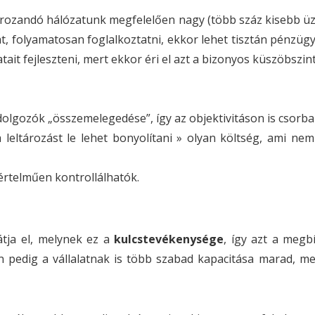
ározandó hálózatunk megfelelően nagy (több száz kisebb üzl
t, folyamatosan foglalkoztatni, ekkor lehet tisztán pénzüg
tait fejleszteni, mert ekkor éri el azt a bizonyos küszöbszin
t dolgozók „összemelegedése”, így az objektivitáson is csorba
 leltározást le lehet bonyolítani » olyan költség, ami nem
yértelműen kontrollálhatók.
átja el, melynek ez a
kulcstevékenysége
, így azt a megb
 pedig a vállalatnak is több szabad kapacitása marad, mel