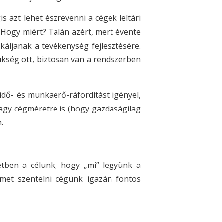
 azt lehet észrevenni a cégek leltári
 Hogy miért? Talán azért, mert évente
okáljanak a tevékenység fejlesztésére.
ükség ott, biztosan van a rendszerben
dő- és munkaerő-ráfordítást igényel,
nagy cégméretre is (hogy gazdaságilag
.
etben a célunk, hogy „mi” legyünk a
elmet szentelni cégünk igazán fontos