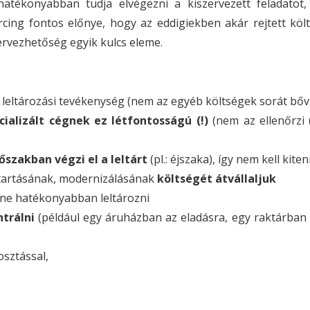
atékonyabban tudja elvégezni a kiszervezett feladatot,
cing fontos előnye, hogy az eddigiekben akár rejtett köl
ervezhetőség egyik kulcs eleme.
 leltározási tevékenység (nem az egyéb költségek sorát bőví
cializált cégnek ez létfontosságú (!)
(nem az ellenőrzi (
szakban végzi el a leltárt
(pl.: éjszaka), így nem kell kite
artásának, modernizálásának
költségét átvállaljuk
ne hatékonyabban leltározni
trálni
(például egy áruházban az eladásra, egy raktárban 
osztással,