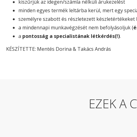
kiszűrjük az idegen/számla nélküli árukezelést
minden egyes termék leltárba kerül, mert egy special
személyre szabott és részletezett készletértékeket 
a mindennapi munkavégzését nem befolyásoljuk (
é
a
pontosság a specialistának létkérdés(!)
.
KÉSZÍTETTE: Mentés Dorina & Takács András
EZEK A 