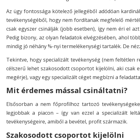
Az ügy fontossága kötelező jellegéből adódóan kardináli
tevékenységéből, hogy nem fordítanak megfelelő mértékű 
csak egyszer csinálják (jobb esetben), így nem éri el az
Pedig bizony, az olyan feladatok elvégzésében, ahol töb
mindig jó néhány %-nyi termelékenységi tartalék. De nézz
Tekintve, hogy specializált tevékenység (nem feltétlen
célszerű lehet szakosodott csoportot kijelölni, aki csa
megérje), vagy egy specializált céget megbízni a feladatta
Mit érdemes mással csináltatni?
Elsősorban a nem főprofilhoz tartozó tevékenységeket
legjobbak a piacon – így van ezzel a specializált lelt
tevékenységeire, amiből a bevétel, profit származik.
Szakosodott csoportot kijelölni