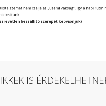
ista szemét nem csalja az „üzemi vakság”, így a napi rutin ne
biztosítunk
szrevétlen beszállító szerepét képviseljük
)
CIKKEK IS ÉRDEKELHETNE