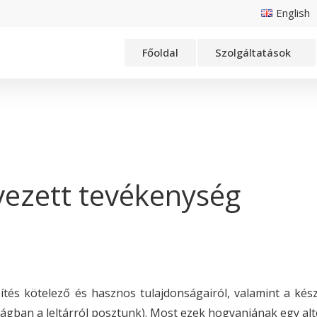
English
Főoldal
Szolgáltatások
rvezett tevékenység
ítés kötelező és hasznos tulajdonságairól, valamint a kés
gban a leltárról posztunk). Most ezek hogyanjának egy alte