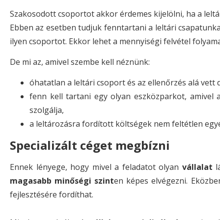
Szakosodott csoportot akkor érdemes kijelölni, ha a lelt
Ebben az esetben tudjuk fenntartani a leltári csapatunka
ilyen csoportot. Ekkor lehet a mennyiségi felvétel folyama
De mi az, amivel szembe kell néznünk:
óhatatlan a leltári csoport és az ellenőrzés alá vet
fenn kell tartani egy olyan eszközparkot, amivel a
szolgálja,
a leltározásra fordított költségek nem feltétlen eg
Specializált céget megbízni
Ennek lényege, hogy mivel a feladatot olyan
vállalat
l
magasabb minőségi szint
en képes elvégezni. Eközben
fejlesztésére fordíthat.