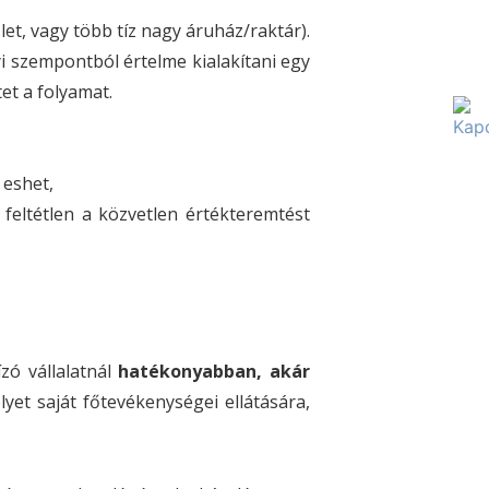
et, vagy több tíz nagy áruház/raktár).
yi szempontból értelme kialakítani egy
tet a folyamat.
 eshet,
 feltétlen a közvetlen értékteremtést
ízó vállalatnál
hatékonyabban, akár
yet saját főtevékenységei ellátására,