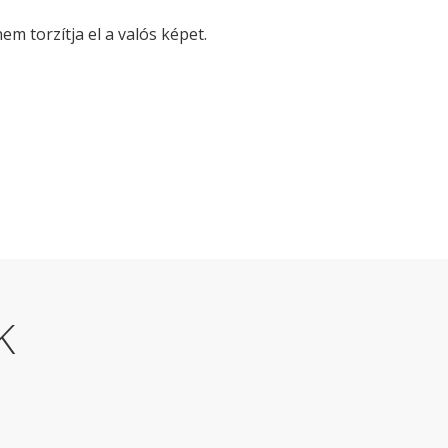
m torzítja el a valós képet.
K