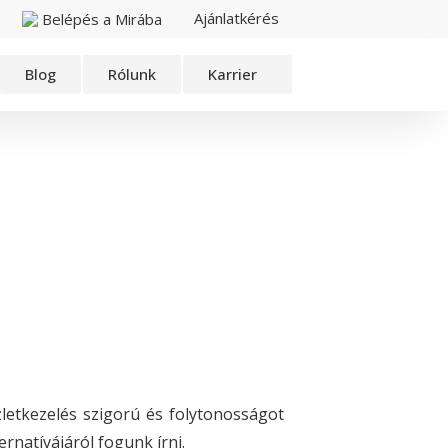
Ajánlatkérés
Belépés a Mirába
Blog
Rólunk
Karrier
zletkezelés szigorú és folytonosságot
rnatívájáról fogunk írni.