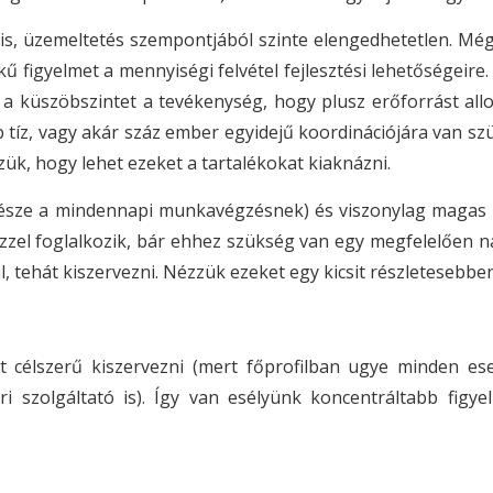
s, üzemeltetés szempontjából szinte elengedhetetlen. Mégis
figyelmet a mennyiségi felvétel fejlesztési lehetőségeire.
t a küszöbszintet a tevékenység, hogy plusz erőforrást all
b tíz, vagy akár száz ember egyidejű koordinációjára van sz
ük, hogy lehet ezeket a tartalékokat kiaknázni.
 része a mindennapi munkavégzésnek) és viszonylag magas i
k ezzel foglalkozik, bár ehhez szükség van egy megfelelően 
l, tehát kiszervezni. Nézzük ezeket egy kicsit részletesebben
 célszerű kiszervezni (mert főprofilban ugye minden es
ári szolgáltató is). Így van esélyünk koncentráltabb figy