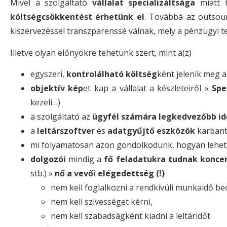
Mivel a szolgáltató
vállalat specializáltsága
miatt h
költségcsökkentést érhetünk el
. Továbbá az outsour
kiszervezéssel transzparenssé válnak, mely a pénzügyi t
Illetve olyan előnyökre tehetünk szert, mint a(z)
egyszeri,
kontrolálható költség
ként jelenik meg a
objektív kép
et kap a vállalat a készleteiről »
Spe
kezeli…)
a szolgáltató az
ügyfél számára legkedvezőbb idő
a
leltárszoftver
és
adatgyűjtő eszközök
karbant
mi folyamatosan azon gondolkodunk, hogyan lehet
dolgozói
mindig a
fő feladatukra tudnak koncen
stb.) »
nő a vevői elégedettség (!)
nem kell foglalkozni a rendkívüli munkaidő be
nem kell szívességet kérni,
nem kell szabadságként kiadni a leltáridőt