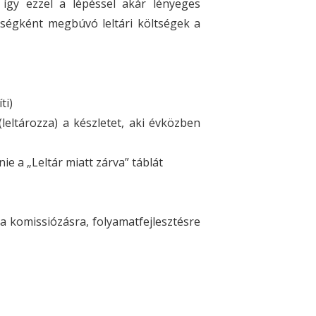
 így ezzel a lépéssel akár lényeges
tségként megbúvó leltári költségek a
ti)
leltározza) a készletet, aki évközben
nnie a „Leltár miatt zárva” táblát
a komissiózásra, folyamatfejlesztésre