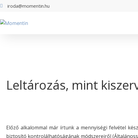
iroda@momentin.hu
Leltározás, mint kisze
Előző alkalommal már írtunk a mennyiségi felvétel kész
biztosító kontrolálhatóságának módszereiről (Általánossá