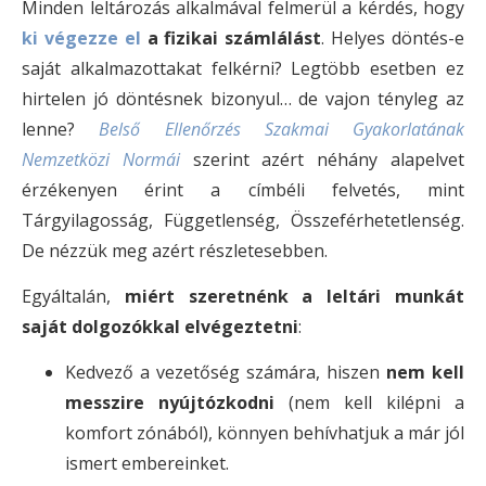
Minden leltározás alkalmával felmerül a kérdés, hogy
ki végezze el
a fizikai számlálást
. Helyes döntés-e
saját alkalmazottakat felkérni? Legtöbb esetben ez
hirtelen jó döntésnek bizonyul… de vajon tényleg az
lenne?
Belső Ellenőrzés Szakmai Gyakorlatának
Nemzetközi Normái
szerint azért néhány alapelvet
érzékenyen érint a címbéli felvetés, mint
Tárgyilagosság, Függetlenség, Összeférhetetlenség.
De nézzük meg azért részletesebben.
Egyáltalán,
miért szeretnénk
a leltári munkát
saját dolgozókkal elvégeztetni
:
Kedvező a vezetőség számára, hiszen
nem kell
messzire nyújtózkodni
(nem kell kilépni a
komfort zónából), könnyen behívhatjuk a már jól
ismert embereinket.