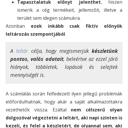
Tapasztalatuk előnyt jelenthet
, hiszen
ismerik a cég termékeit, jellemzőit, illetve a
terület sem idegen számukra.
Azonban
ezek inkább csak fiktív előnyök
leltározás szempontjából
.
A
leltár
célja, hogy megismerjük
készletünk
pontos, valós adatait
, beleértve az ezzel járó
hiányok, többletek, lopások és selejtek
mennyiségét is.
A számlálás során felfedezett ilyen jellegű problémák
előfordulhatnak, hogy akár a saját alkalmazottakra
vezethetők vissza. Ezáltal
nem célszerű olyan
dolgozóval végeztetni a leltárt, aki napi szinten is
kezeli, és felel a készletért
,
de olyannal sem
,
aki