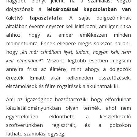
nagyobb előnyt jelent, ha a számlálást végző
dolgozónak a
leltározással kapcsolatban van
(aktív) tapasztalata
. A saját dolgozóinknak
általában évente egyszer kell leltározni, ami igen ritka
ahhoz, hogy az ember emlékezzen minden
momentumra. Ennek ellenére mégis sokszor hallani,
hogy
„én már csináltam ilyet, tudom, hogyan kell, nem
kell elmondani!”
. Viszont legtöbb esetben mégsem
annyira friss az élmény, mint ahogy a dolgozók
érezték. Emiatt akár kellemetlen összetűzések,
elszámolások és félre rögzítések alakulhatnak ki.
Ami az igazsághoz hozzátartozik, hogy elfordulhat
készletállományunkban olyan termék, ahol nem
egyértelműen eldönthető a készletkezelő
szoftverünkben regisztrált, és a polcokon
látható számolási egység.