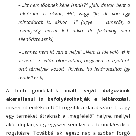
– „itt nem többnek kéne lennie?” „Jah, de van bent a
raktárban is akkor, +6”,
vagy
”Ja, de van egy
mintadarab is, akkor +1” (ugye ismerős, a
mennyiség hozzá lett adva, de fizikailag nem
ellenőrizte senki)
–
„ennek nem itt van a helye” „Nem is ide való, el is
viszem” ->
Leltári alapszabály, hogy nem mozgatunk
árut tárhelyek között (kivétel, ha leltárutasítás így
rendelkezik)
A fenti gondolatok miatt,
saját dolgozóink
akaratlanul is befolyásolhatják a leltározást
,
miszerint emlékezetből rögzítik a darabszámot, vagy
egy terméket átraknak a „megfelelő” helyre, mellyel
akár duplán, vagy egyszer sem kerül a termék/eszköz
rögzítésre. Továbbá, aki egész nap a szóban forgó