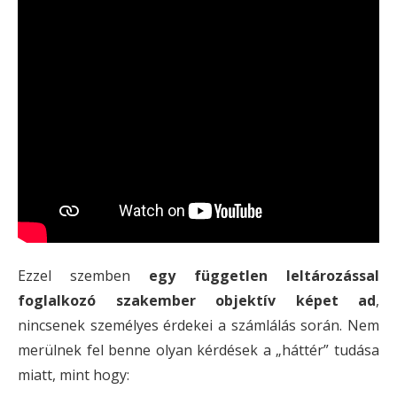
Ezzel szemben
egy független leltározással
foglalkozó szakember objektív képet ad
,
nincsenek személyes érdekei a számlálás során. Nem
merülnek fel benne olyan kérdések a „háttér” tudása
miatt, mint hogy: